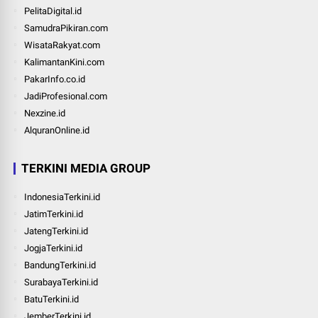
PelitaDigital.id
SamudraPikiran.com
WisataRakyat.com
KalimantanKini.com
PakarInfo.co.id
JadiProfesional.com
Nexzine.id
AlquranOnline.id
TERKINI MEDIA GROUP
IndonesiaTerkini.id
JatimTerkini.id
JatengTerkini.id
JogjaTerkini.id
BandungTerkini.id
SurabayaTerkini.id
BatuTerkini.id
JemberTerkini.id