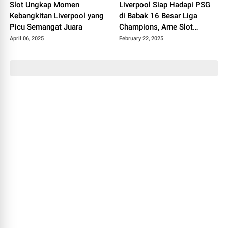
Slot Ungkap Momen
Liverpool Siap Hadapi PSG
Kebangkitan Liverpool yang
di Babak 16 Besar Liga
Picu Semangat Juara
Champions, Arne Slot
Optimis dengan Tantangan
April 06, 2025
February 22, 2025
Ini