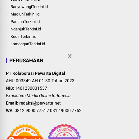
BanyuwangiTerkini.id
MadiunTerkini.id
PacitanTerkini.id
NganjukTerkini.id
KediriTerkini.id
LamonganTerkini.id
PERUSAHAAN
PT Kolaborasi Pewarta Digital
AHU-003349.AH.01.30.Tahun 2023
NIB: 1401230031537
Ekosistem Media Online Indonesia
Email:
redaksi@pewarta.net
WA:
0812 9000 7751
/
0812 9000 7752