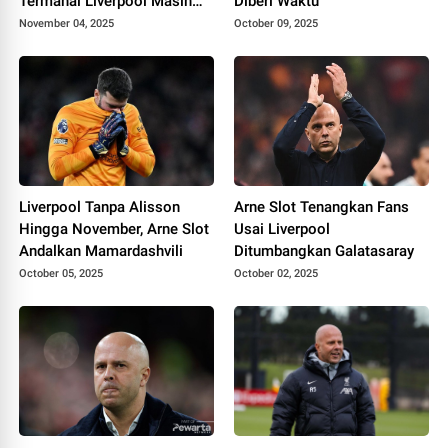
Termahal Liverpool Masih
Diberi Waktu
Berproses
November 04, 2025
October 09, 2025
Liverpool Tanpa Alisson
Arne Slot Tenangkan Fans
Hingga November, Arne Slot
Usai Liverpool
Andalkan Mamardashvili
Ditumbangkan Galatasaray
October 05, 2025
October 02, 2025