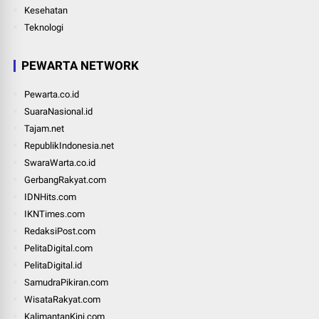
Kesehatan
Teknologi
PEWARTA NETWORK
Pewarta.co.id
SuaraNasional.id
Tajam.net
RepublikIndonesia.net
SwaraWarta.co.id
GerbangRakyat.com
IDNHits.com
IKNTimes.com
RedaksiPost.com
PelitaDigital.com
PelitaDigital.id
SamudraPikiran.com
WisataRakyat.com
KalimantanKini.com