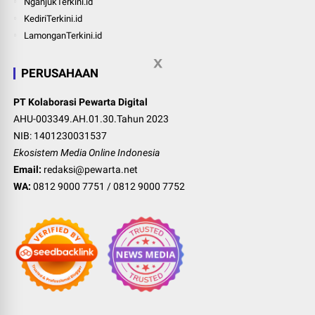
NganjukTerkini.id
KediriTerkini.id
LamonganTerkini.id
PERUSAHAAN
PT Kolaborasi Pewarta Digital
AHU-003349.AH.01.30.Tahun 2023
NIB: 1401230031537
Ekosistem Media Online Indonesia
Email:
redaksi@pewarta.net
WA:
0812 9000 7751
/
0812 9000 7752