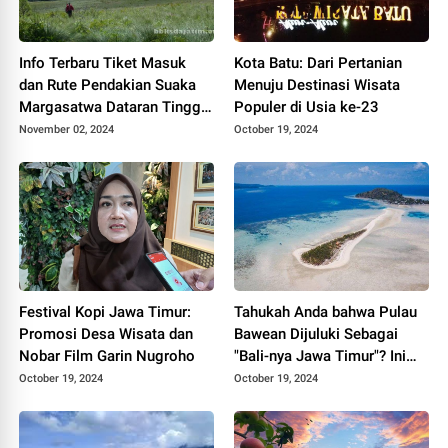
Info Terbaru Tiket Masuk
Kota Batu: Dari Pertanian
dan Rute Pendakian Suaka
Menuju Destinasi Wisata
Margasatwa Dataran Tinggi
Populer di Usia ke-23
Yang di Gunung Argopuro
November 02, 2024
October 19, 2024
Festival Kopi Jawa Timur:
Tahukah Anda bahwa Pulau
Promosi Desa Wisata dan
Bawean Dijuluki Sebagai
Nobar Film Garin Nugroho
"Bali-nya Jawa Timur"? Ini
Penjelasannya
October 19, 2024
October 19, 2024