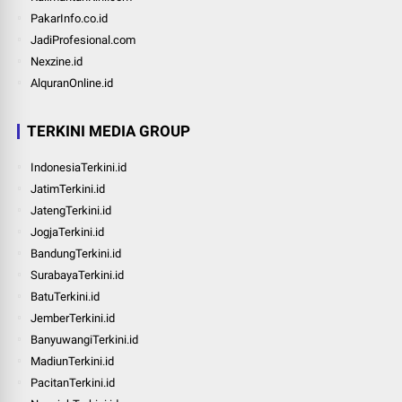
PakarInfo.co.id
JadiProfesional.com
Nexzine.id
AlquranOnline.id
TERKINI MEDIA GROUP
IndonesiaTerkini.id
JatimTerkini.id
JatengTerkini.id
JogjaTerkini.id
BandungTerkini.id
SurabayaTerkini.id
BatuTerkini.id
JemberTerkini.id
BanyuwangiTerkini.id
MadiunTerkini.id
PacitanTerkini.id